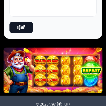
ផ្ញើមតិ
© 2023 គេហទំព័រ KK7