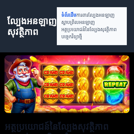
ទំព័រដើម
ការពារល្បែងអនឡាញ
ល្បែងអនឡាញ
ស្លាបព្រិលអនឡាញ
សុវត្ថិភាព
អត្ថប្រយោជន៍នៃល្បែងសុវត្ថិភាព
បច្ចេកវិទ្យាថ្មី
អត្ថប្រយោជន៍នៃល្បែងសុវត្ថិភាព