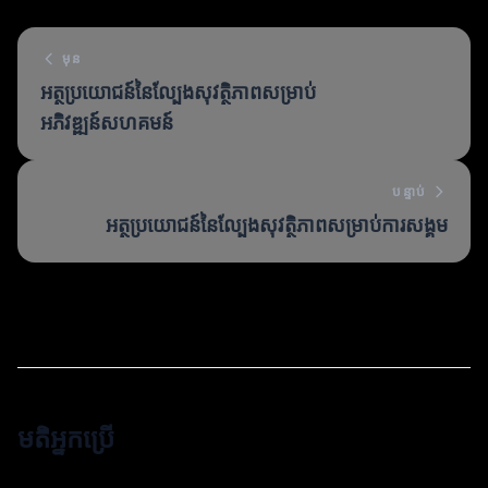
មុន
អត្ថប្រយោជន៍នៃល្បែងសុវត្ថិភាពសម្រាប់
អភិវឌ្ឍន៍សហគមន៍
បន្ទាប់
អត្ថប្រយោជន៍នៃល្បែងសុវត្ថិភាពសម្រាប់ការសង្គម
មតិអ្នកប្រើ