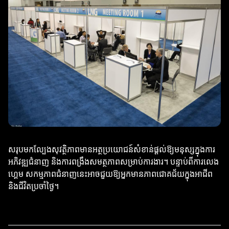
សរុបមកល្បែងសុវត្ថិភាពមានអត្ថប្រយោជន៍សំខាន់ផ្ដល់ឱ្យមនុស្សក្នុងការ
អភិវឌ្ឍជំនាញ និងការពង្រឹងសមត្ថភាពសម្រាប់ការងារ។ បន្ទាប់ពីការលេង
ហ្គេម សកម្មភាពជំនាញនេះអាចជួយឱ្យអ្នកមានភាពជោគជ័យក្នុងអាជីព
និងជីវិតប្រចាំថ្ងៃ។