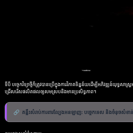
ទីបី បច្ចេកវិទ្យាថ្មីក៏ត្រូវបានប្រើក្នុងការវិភាគទិន្នន័យដើម្បីអភិវឌ្ឍន៍
ជ្រើសរើសផលិតផលឲ្យសមស្របនិងមានប្រសិទ្ធភាព។
🔗
គន្លឹះសំរាប់ការពារល្បែងអនឡាញ: បច្ចេកទេស និងចំនុចសំខាន