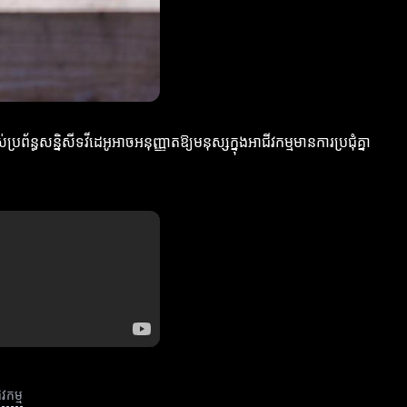
ន្ធសន្និសីទវីដេអូអាចអនុញ្ញាតឱ្យមនុស្សក្នុងអាជីវកម្មមានការប្រជុំគ្នា
វកម្ម