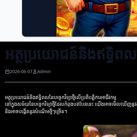
អត្ថប្រយោជន៍និងឥទ្ធិពលនៃប
2026-06-07
Admin
អត្ថប្រយោជន៍និងឥទ្ធិពលនៃបច្ចេកវិទ្យាថ្មីលើប្រតិបត្តិការអាជីវកម្ម
នៅក្នុងសម័យនៃបច្ចេកវិទ្យាថ្មីដែលកំពុងបត់បែននេះ យើងអាចមើលឃើញនូវការប្រែ
និងអាចបង្កើតនូវសំណើមថ្មីៗច្រើន។