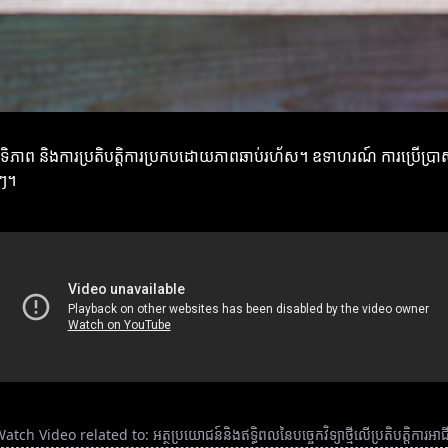
ទិភាព និងការប្រតិបត្តិការប្រកបដោយភាពឆាប់រហ័ស។ ឧទាហរណ៍ ការប្រើប្រាស់ប្រព័
ងៗ។
atch Video related to: អត្ថប្រយោជន៍និងឥទ្ធិពលនៃបច្ចេកវិទ្យាថ្មីលើប្រតិបត្តិការអាជី