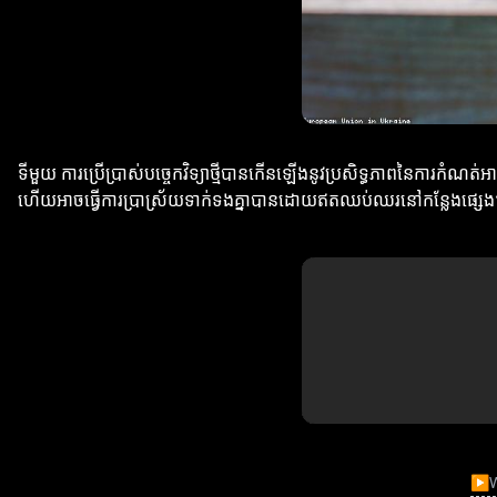
ទីមួយ ការប្រើប្រាស់បច្ចេកវិទ្យាថ្មីបានកើនឡើងនូវប្រសិទ្ធភាពនៃការកំណត់អា
ហើយអាចធ្វើការប្រាស្រ័យទាក់ទងគ្នាបានដោយឥតឈប់ឈរនៅកន្លែងផ្សេ
▶
W