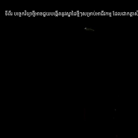
ទីពីរ បច្ចេកវិទ្យាថ្មីអាចជួយបង្កើតនូវស្នាដៃថ្មីៗសម្រាប់អាជីវកម្ម ដែលជាកត្