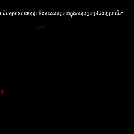
ើឲ្យអាជីវកម្មមានភាពចម្រុះ និងមានសមត្ថភាពក្នុងការប្រកួតប្រជែងល្អប្រសើរ។