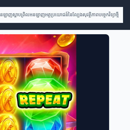
ងអនឡាញ
ស្លាបព្រិលអនឡាញ
អត្ថប្រយោជន៍នៃល្បែងសុវត្ថិភាព
បច្ចេកវិទ្យាថ្មី