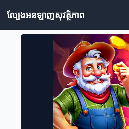
ល្បែងអនឡាញសុវត្ថិភាព