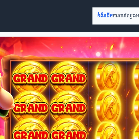
ទំព័រដើម
ការពារល្បែ