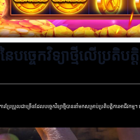
ច្ចេកវិទ្យាថ្មីលើប្រតិបត្ត
ប្រួលជាច្រើនដែលបច្ចេកវិទ្យាថ្មីបាននាំមកសម្រាប់ប្រតិបត្តិការអាជីវកម្ម។ ប្