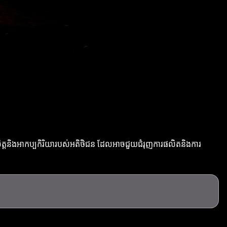
ពីចំណូលចិត្តនិងអាកប្បកិរិយារបស់អតិថិជន ដែលអាចជួយជំរុញការផលិតនិងការ