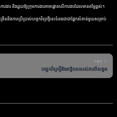
ក្នុងការងារ និងជួយឱ្យក្រុមការងារអាចផ្តោតលើការងារដែលមានតម្លៃខ្ពស់។
ននិងការប្រើប្រាស់បច្ចេកវិទ្យាថ្មីនេះទំនងជាជាផ្នែកសំខាន់មួយសម្រាប់
បន្ទាប់
បច្ចេកវិទ្យាថ្មីនិងឥទ្ធិពលរបស់វាលើសង្គម