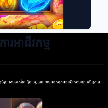
ិការអាជីវកម្ម
រើប្រាស់បច្ចេកវិទ្យាថ្មីអាចជួយធានាថាសកម្មភាពអាជីវកម្មមានប្រសិទ្ធភាព