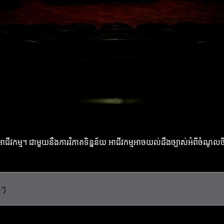
យុទ្ធសាស្ត្រអាជីវកម្ម។ ជាមួយនឹងការវិភាគទិន្នន័យ អាជីវកម្មអាចយល់ដឹងច្បាស់អំ
់ៗ