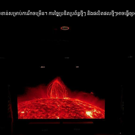
តាសំខាន់សម្រាប់ការរីកចម្រើន។ ការច្នៃប្រឌិតប្រព័ន្ធថ្មីៗ និងផលិតផលថ្មីៗអាចធ្វ