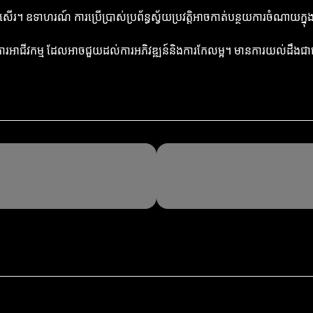
្អប្រសើរ។ ឧទាហរណ៍ ការប្រើប្រាស់ប្រព័ន្ធស្វ័យប្រវត្តិអាចកាត់បន្ថយការចំណាយ
តិការអាជីវកម្ម ដែលអាចជួយដល់ការអភិវឌ្ឍន៍និងការកែលម្អ។ មានការយល់ដឹងជាច្រើ