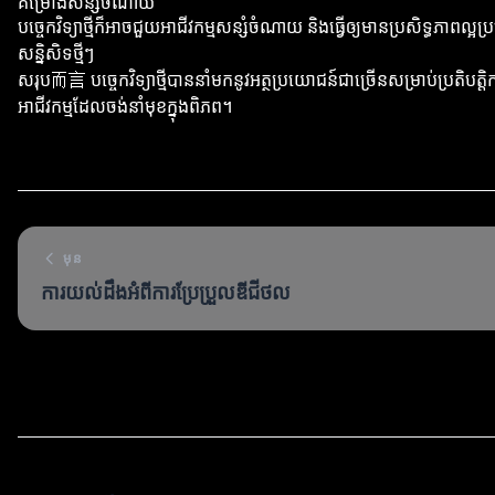
គម្រោងសន្សំចំណាយ
បច្ចេកវិទ្យាថ្មីក៏អាចជួយអាជីវកម្មសន្សំចំណាយ និងធ្វើឲ្យមានប្រសិទ្ធភាពល
សន្និសិទថ្មីៗ
សរុប而言 បច្ចេកវិទ្យាថ្មីបាននាំមកនូវអត្ថប្រយោជន៍ជាច្រើនសម្រាប់ប្រតិបត្
អាជីវកម្មដែលចង់នាំមុខក្នុងពិភព។
មុន
ការយល់ដឹងអំពីការប្រែប្រួលឌីជីថល