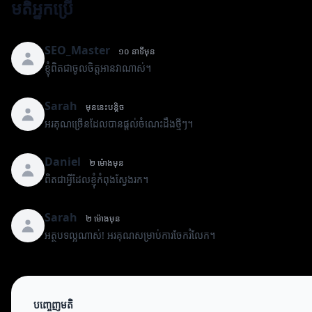
មតិអ្នកប្រើ
SEO_Master
១០ នាទីមុន
ខ្ញុំពិតជាចូលចិត្តអានវាណាស់។
Sarah
មុននេះបន្តិច
អរគុណច្រើនដែលបានផ្តល់ចំណេះដឹងថ្មីៗ។
Daniel
២ ម៉ោងមុន
ពិតជាអ្វីដែលខ្ញុំកំពុងស្វែងរក។
Sarah
២ ម៉ោងមុន
អត្ថបទល្អណាស់! អរគុណសម្រាប់ការចែករំលែក។
បញ្ចេញមតិ