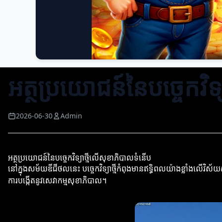
អត្ថប្រយោជន៍នៃបច្ចេកវិទ
2026-06-30
Admin
អត្ថប្រយោជន៍នៃបច្ចេកវិទ្យាថ្មីលើសុខាភិបាលទំនើប
នៅក្នុងសម័យឌីជីថលនេះ បច្ចេកវិទ្យាថ្មីកំពុងមានឥទ្ធិពលយ៉ាងខ្លាំងលើវិស័យសុខា
ការបង្កើតនូវសេវាកម្មសុខាភិបាល។