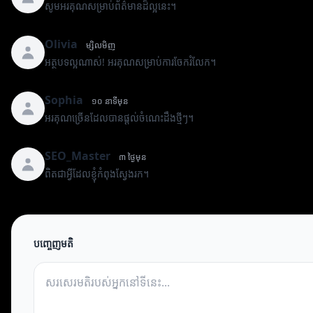
សូមអរគុណសម្រាប់ព័ត៌មានដ៏ល្អនេះ។
Olivia
ម្សិលមិញ
អត្ថបទល្អណាស់! អរគុណសម្រាប់ការចែករំលែក។
Sophia
១០ នាទីមុន
អរគុណច្រើនដែលបានផ្តល់ចំណេះដឹងថ្មីៗ។
SEO_Master
៣ ថ្ងៃមុន
ពិតជាអ្វីដែលខ្ញុំកំពុងស្វែងរក។
បញ្ចេញមតិ