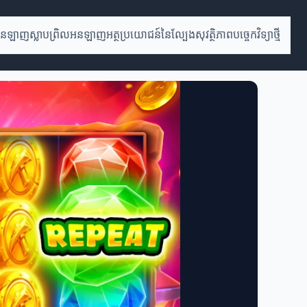
ងអនឡាញ
ស្លាបព្រិលអនឡាញ
អត្ថប្រយោជន៍នៃល្បែងសុវត្ថិភាព
បច្ចេកវិទ្យាថ្មី