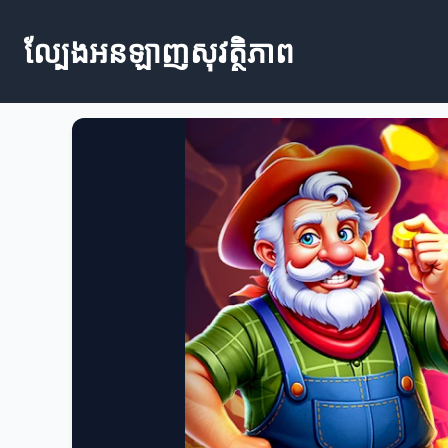
ល្បែងអនឡាញសុវត្ថិភាព