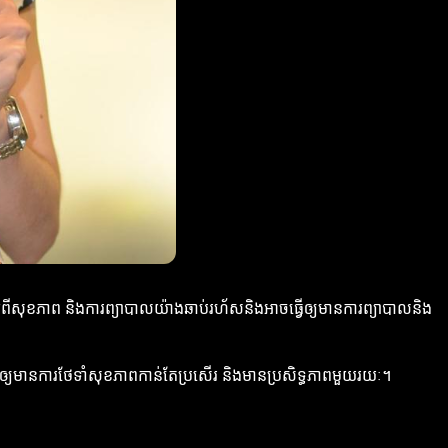
ត៌មានអំពីសុខភាព និងការព្យាបាលយ៉ាងឆាប់រហ័សនិងអាចធ្វើឲ្យមានការព្យាបាលនិង
េះនឹងជួយឲ្យមានការថែទាំសុខភាពកាន់តែប្រសើរ និងមានប្រសិទ្ធភាពមួយរយៈ។