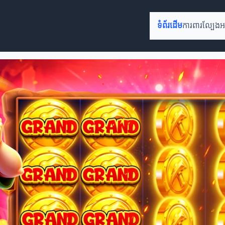
ទំព័រដើម
ការពារល្បែ