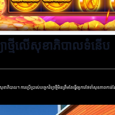
្យាថ្មីលើសុខាភិបាលទំនើប
ភិបាល។ ការប្រើប្រាស់បច្ចេកវិទ្យាថ្មីមិនត្រឹមតែធ្វើឲ្យការថែទាំសុខភាពកាន់តែប្រស