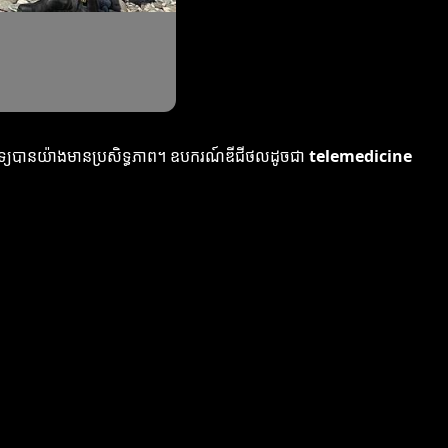
ពេទ្យបានយ៉ាងមានប្រសិទ្ធភាព។ ឧបករណ៍ឌីជីថលដូចជា
telemedicine