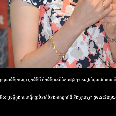
្យាបាលជំងឺក្រពេញ អ្នកជំងឺរ៉ែ និងជំងឺត្រួតពិនិត្យផ្សេងៗ។ ការផ្តល់ជូននូវព័
វវិធីសាស្ត្រថ្មីក្នុងការបង្កើតនូវទំនាក់ទំនងរវាងអ្នកជំងឺ និងគ្រូពេទ្យ។ ដូចន