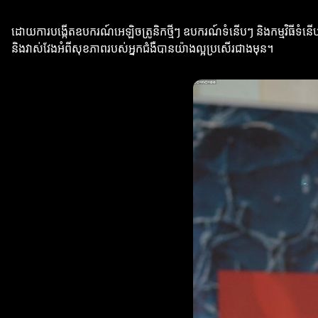
ដោយការបង្កើតឧបករណ៍អេឡិចត្រូនិកថ្មីៗ ឧបករណ៍ទំនើបៗ និងកម្មវិធីទំនើ
និងវាស់វែងអំពីសុខភាពរបស់អ្នកជំងឺបានយ៉ាងល្អប្រសើរជាងមុន។