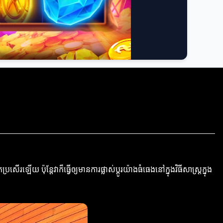
ើរឡើយ ប៉ុន្តែវាក៏ធ្វើឲ្យមានការផ្លាស់ប្តូរយ៉ាងធំធេងនៅក្នុងវិធីសាស្ត្រក្នុង