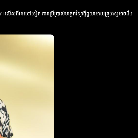
 លើសពីនេះទៅទៀត ការប្រើប្រាស់បច្ចេកវិទ្យាថ្មីជួយអោយគ្រូពេទ្យអាចដឹង