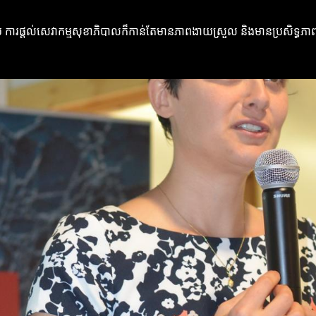
ប ការផ្ដល់សេវាកម្មសុខាភិបាលក៏កាន់តែមានភាពងាយស្រួល និងមានប្រសិទ្ធភាព។