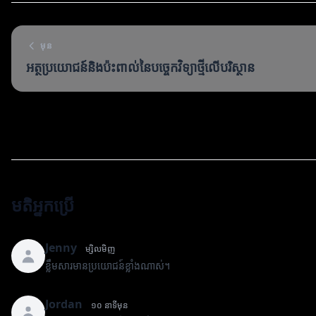
មុន
អត្ថប្រយោជន៍និងប៉ះពាល់នៃបច្ចេកវិទ្យាថ្មីលើបរិស្ថាន
មតិអ្នកប្រើ
Jenny
ម្សិលមិញ
ខ្លឹមសារមានប្រយោជន៍ខ្លាំងណាស់។
Jordan
១០ នាទីមុន