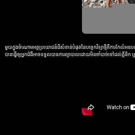
មួយក្នុងចំណោមអត្ថប្រយោជន៍ដ៏សំខាន់បំផុតនៃបច្ចេកវិទ្យាថ្មីគឺការក
បានធ្វើឲ្យអ្នកជំងឺអាចទទួលបានការព្យាបាលដោយមិនចាំបាច់ទៅដល់គ្លីនិក ឬម