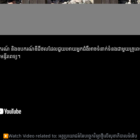
ែលំអឧបករណ៍ និងឧបករណ៍ឌីជីថលដែលជួយអោយអ្នកជំងឺអាចទំនាក់ទំនងជាមួយគ្រូ
ន្ទីរពេទ្យ។
▶
Watch Video related to: អត្ថប្រយោជន៍នៃបច្ចេកវិទ្យាថ្មីលើសុខាភិបាលទំនើប