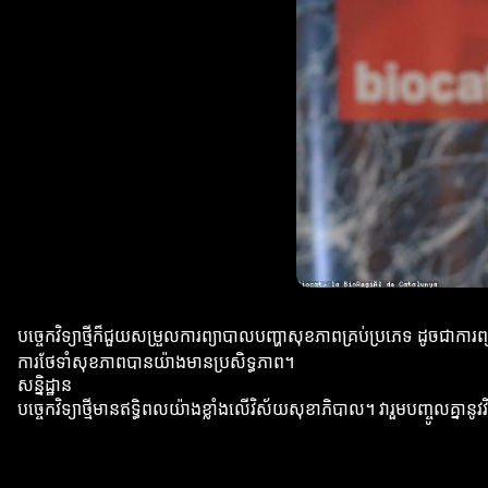
បច្ចេកវិទ្យាថ្មីក៏ជួយសម្រួលការព្យាបាលបញ្ហាសុខភាពគ្រប់ប្រភេទ ដូចជាការព
ការថែទាំសុខភាពបានយ៉ាងមានប្រសិទ្ធភាព។
សន្និដ្ឋាន
បច្ចេកវិទ្យាថ្មីមានឥទ្ធិពលយ៉ាងខ្លាំងលើវិស័យសុខាភិបាល។ វារួមបញ្ចូលគ្នានូ