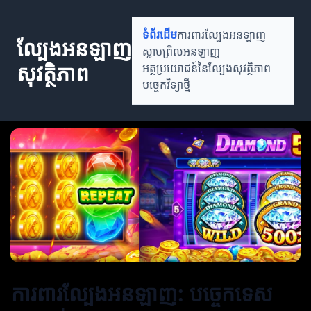
ទំព័រដើម
ការពារល្បែងអនឡាញ
ល្បែងអនឡាញ
ស្លាបព្រិលអនឡាញ
សុវត្ថិភាព
អត្ថប្រយោជន៍នៃល្បែងសុវត្ថិភាព
បច្ចេកវិទ្យាថ្មី
ការពារល្បែងអនឡាញ: បច្ចេកទេស