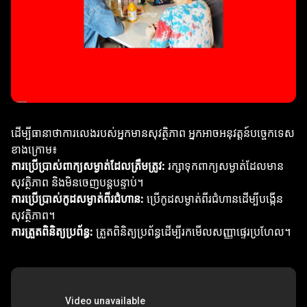
ដើម្បីធានាថាការលេងរបស់អ្នកមានសុវត្ថិភាព អ្នកអាចអនុវត្តន៍បច្ចេកទេស
ខាងក្រោម៖
ការប្រើប្រាស់ពាក្យសម្ងាត់ដែលត្រឹមត្រូវ:
រក្សាទុកពាក្យសម្ងាត់ដែលមាន
សុវត្ថិភាព និងមិនចេញបន្តបន្ទាប់។
ការប្រើប្រាស់កូដសម្ងាត់ពីរជំហាន:
ប្រើកូដសម្ងាត់ពីរជំហានដើម្បីបង្កើន
សុវត្ថិភាព។
ការត្រួតពិនិត្យប្រព័ន្ធ:
ត្រួតពិនិត្យប្រព័ន្ធដើម្បីរកមើលសញ្ញាផ្ទេរប្រហែល។