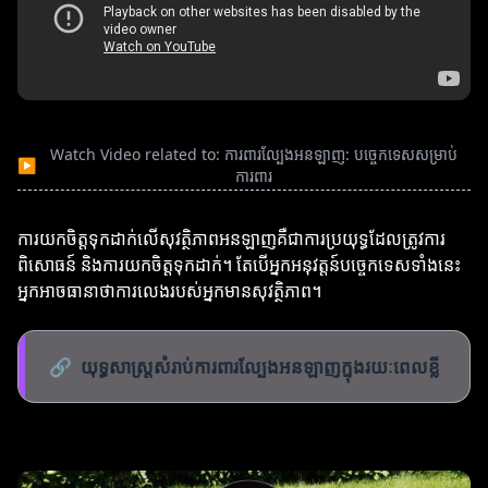
Watch Video related to: ការពារល្បែងអនឡាញ: បច្ចេកទេសសម្រាប់
▶
ការពារ
ការយកចិត្តទុកដាក់លើសុវត្ថិភាពអនឡាញគឺជាការប្រយុទ្ធដែលត្រូវការ
ពិសោធន៍ និងការយកចិត្តទុកដាក់។ តែបើអ្នកអនុវត្តន៍បច្ចេកទេសទាំងនេះ
អ្នកអាចធានាថាការលេងរបស់អ្នកមានសុវត្ថិភាព។
🔗
យុទ្ធសាស្ត្រសំរាប់ការពារល្បែងអនឡាញក្នុងរយៈពេលខ្លី