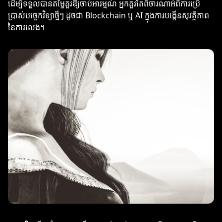
ដើម្បីទទួលបានតម្លៃគួរឱ្យចាប់អារម្មណ៍ អ្នកគួរតែពិចារណាអំពីការប្រើ
ប្រាស់បច្ចេកវិទ្យាថ្មីៗ ដូចជា Blockchain ឬ AI ក្នុងការបង្កើនសុវត្ថិភាព
នៃការលេង។