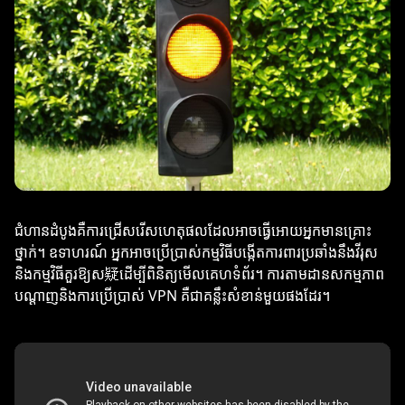
ជំហានដំបូងគឺការជ្រើសរើសហេតុផលដែលអាចធ្វើអោយអ្នកមានគ្រោះ
ថ្នាក់។ ឧទាហរណ៍ អ្នកអាចប្រើប្រាស់កម្មវិធីបង្កើតការពារប្រឆាំងនឹងវីរុស
និងកម្មវិធីគួរឱ្យស疑ដើម្បីពិនិត្យមើលគេហទំព័រ។ ការតាមដានសកម្មភាព
បណ្តាញនិងការប្រើប្រាស់ VPN គឺជាគន្លឹះសំខាន់មួយផងដែរ។